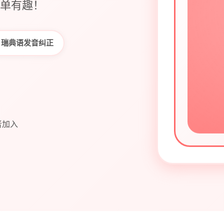
单有趣！
瑞典语发音纠正
者加入